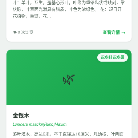
叶：单叶，互生，歪基心形叶，叶缘为重锯齿状或缺刻，掌
状脉，叶表面光滑具有腊质，叶色为浓绿色。 花：短日开
花植物，重瓣，花...
👁 0 次浏览
查看详情 →
忍冬科 忍冬属
🌿
金银木
Lonicera maackii(Rupr.)Maxim.
落叶灌木，高达6米，茎干直径达10厘米；凡幼枝、叶两面