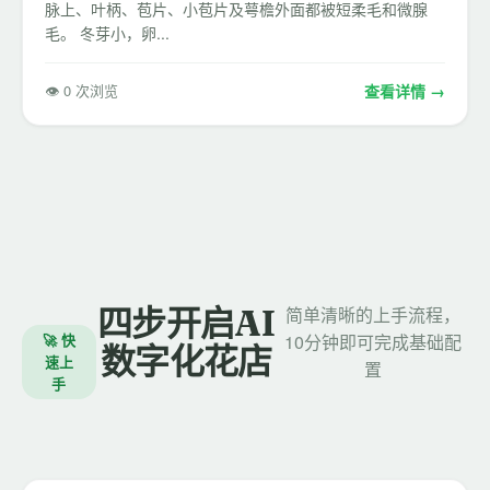
脉上、叶柄、苞片、小苞片及萼檐外面都被短柔毛和微腺
毛。 冬芽小，卵...
👁 0 次浏览
查看详情 →
四步开启AI
简单清晰的上手流程，
🚀 快
10分钟即可完成基础配
数字化花店
速上
置
手