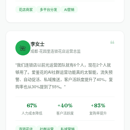
花店商家
多平台分发
AI营销
❝
李女士
🌺
成都·花园里连锁花店运营总监
"我们连锁店以前光运营团队就有6个人，现在2个人就
够用了。爱鉴花的AI社群运营功能真的太智能，流失预
警、自动促活、私域推送，客户活跃度提升了40%，复
购率也从30%提到了55%。"
67%
+40%
+83%
人力成本降低
客户活跃度
复购率提升
连锁花店
社群运营
私域营销