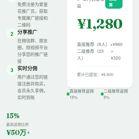
免费注册为爱鉴
算
益
花推广员，获取
专属推广链接和
¥
1,280
二维码
分享推广
2
在微信群、朋友
直接推荐（8人）
+¥960
圈、短视频平台
二级推荐（23
+
分享您的推广链
人）
¥320
接
实时分佣
3
累计已提现：¥8,600
用户通过您的链
接注册并购买，
会员永久享佣，
直接推荐返佣
二级推荐返佣
实时到账
15%
5%
15%
最高返佣比例
¥50万+