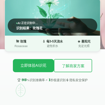
AI 正在识别中…
🤖
识别结果：玫瑰花
🌺 玫瑰
💧 每3-5天浇水
☀️ 喜阳光
Rosaceae
避免积水
充足光照
立即体验AI识花
了解商家方案
·
·
98
1
🔒 隐私安全保护
🏆
%识别准确率
⚡
秒极速识别