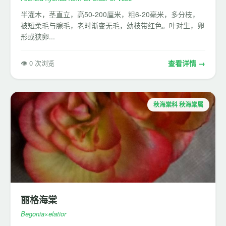
半灌木，茎直立，高50-200厘米，粗6-20毫米，多分枝，
被短柔毛与腺毛，老时渐变无毛，幼枝带红色。叶对生，卵
形或狭卵...
👁 0 次浏览
查看详情 →
秋海棠科 秋海棠属
丽格海棠
Begonia×elatior