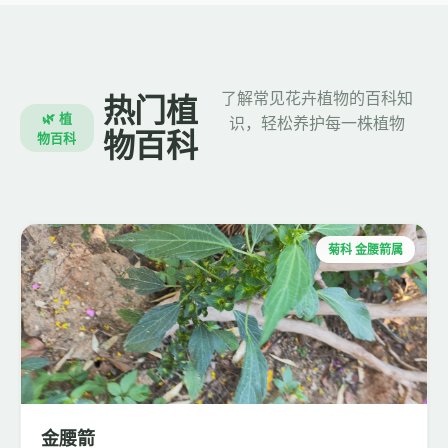
了解常见花卉植物的百科知
热门植
🌿 植
识，轻松养护每一株植物
物百科
物百科
菊科 金腰箭属
金腰箭