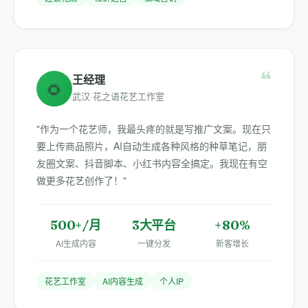
❝
王经理
🌻
武汉·花之语花艺工作室
"作为一个花艺师，我最头疼的就是写推广文案。现在只
要上传商品照片，AI自动生成各种风格的种草笔记，朋
友圈文案、抖音脚本、小红书内容全搞定。我现在有空
做更多花艺创作了！"
500+/月
3大平台
+80%
AI生成内容
一键分发
新客增长
花艺工作室
AI内容生成
个人IP