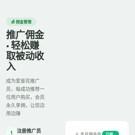
💰 佣金管理
推广佣金
· 轻松赚
取被动收
入
成为爱鉴花推广
员，每成功推荐一
位用户购买，会员
永久享佣，让您边
用边赚
注册推广员
1
🎉 本月佣金收
已结