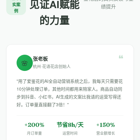
见证AI赋能
实案
绩提升
例
的力量
❝
张老板
🌸
杭州·花语花店创始人
"用了爱鉴花的AI全自动营销系统之后，我每天只需要花
10分钟处理订单，其他时间都用来陪家人。商品自动同
步到抖音、小红书，AI生成的文案比我请的运营写得还
好。订单量直接翻了3倍！"
+200%
节省8h/天
+150%
月订单量
运营时间
营业额增长