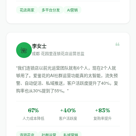
花店商家
多平台分发
AI营销
❝
李女士
🌺
成都·花园里连锁花店运营总监
"我们连锁店以前光运营团队就有6个人，现在2个人就
够用了。爱鉴花的AI社群运营功能真的太智能，流失预
警、自动促活、私域推送，客户活跃度提升了40%，复
购率也从30%提到了55%。"
67%
+40%
+83%
人力成本降低
客户活跃度
复购率提升
连锁花店
社群运营
私域营销