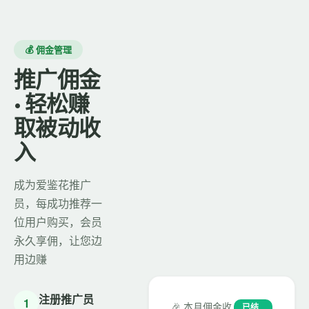
💰 佣金管理
推广佣金
· 轻松赚
取被动收
入
成为爱鉴花推广
员，每成功推荐一
位用户购买，会员
永久享佣，让您边
用边赚
注册推广员
1
🎉 本月佣金收
已结