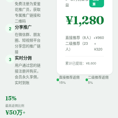
免费注册为爱鉴
算
益
花推广员，获取
专属推广链接和
¥
1,280
二维码
分享推广
2
在微信群、朋友
直接推荐（8人）
+¥960
圈、短视频平台
二级推荐（23
+
分享您的推广链
人）
¥320
接
实时分佣
3
累计已提现：¥8,600
用户通过您的链
接注册并购买，
会员永久享佣，
直接推荐返佣
二级推荐返佣
实时到账
15%
5%
15%
最高返佣比例
¥50万+