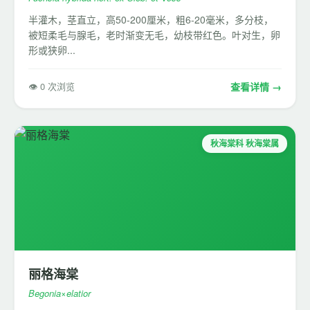
半灌木，茎直立，高50-200厘米，粗6-20毫米，多分枝，
被短柔毛与腺毛，老时渐变无毛，幼枝带红色。叶对生，卵
形或狭卵...
👁 0 次浏览
查看详情 →
秋海棠科 秋海棠属
丽格海棠
Begonia×elatior