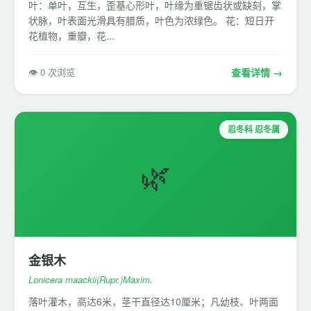
叶：单叶，互生，歪基心形叶，叶缘为重锯齿状或缺刻，掌
状脉，叶表面光滑具有腊质，叶色为浓绿色。 花：短日开
花植物，重瓣，花...
👁 0 次浏览
查看详情 →
忍冬科 忍冬属
🌿
金银木
Lonicera maackii(Rupr.)Maxim.
落叶灌木，高达6米，茎干直径达10厘米；凡幼枝、叶两面