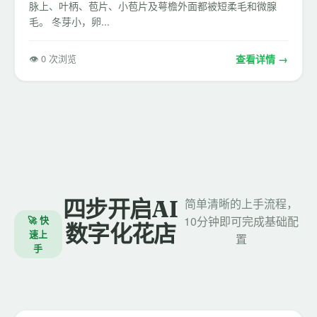
脉上、叶柄、苞片、小苞片及萼檐外面都被短柔毛和微腺
毛。 冬芽小，卵...
👁 0 次浏览
查看详情 →
四步开启AI
简单清晰的上手流程，
🚀 快
10分钟即可完成基础配
数字化花店
速上
置
手