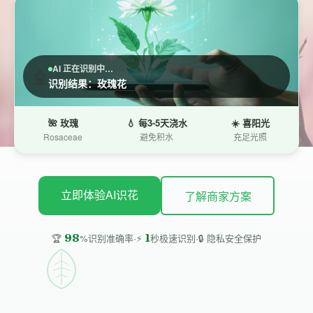
AI 正在识别中…
🤖
识别结果：玫瑰花
🌺 玫瑰
💧 每3-5天浇水
☀️ 喜阳光
Rosaceae
避免积水
充足光照
立即体验AI识花
了解商家方案
·
·
98
1
🔒 隐私安全保护
🏆
%识别准确率
⚡
秒极速识别