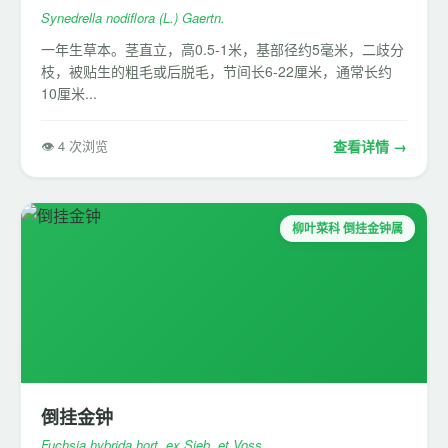
Synedrella nodiflora (L.) Gaertn.
一年生草本。茎直立，高0.5-1米，基部径约5毫米，二歧分
枝，被贴生的粗毛或后脱毛，节间长6-22厘米，通常长约
10厘米...
👁 4 次浏览
查看详情 →
柳叶菜科 倒挂金钟属
倒挂金钟
Fuchsia hybrida hort. ex Sieb. et Voss