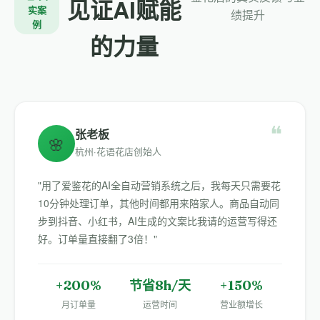
见证AI赋能
实案
绩提升
例
的力量
❝
张老板
🌸
杭州·花语花店创始人
"用了爱鉴花的AI全自动营销系统之后，我每天只需要花
10分钟处理订单，其他时间都用来陪家人。商品自动同
步到抖音、小红书，AI生成的文案比我请的运营写得还
好。订单量直接翻了3倍！"
+200%
节省8h/天
+150%
月订单量
运营时间
营业额增长