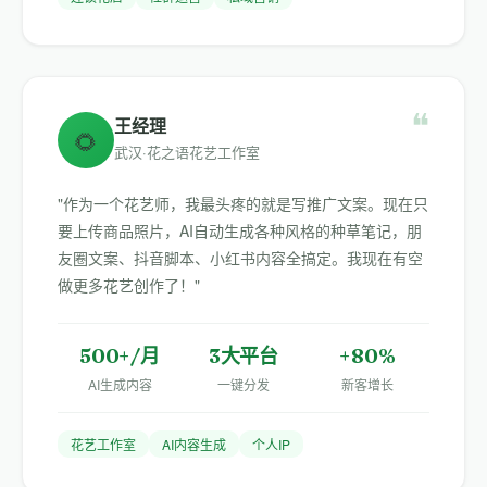
❝
王经理
🌻
武汉·花之语花艺工作室
"作为一个花艺师，我最头疼的就是写推广文案。现在只
要上传商品照片，AI自动生成各种风格的种草笔记，朋
友圈文案、抖音脚本、小红书内容全搞定。我现在有空
做更多花艺创作了！"
500+/月
3大平台
+80%
AI生成内容
一键分发
新客增长
花艺工作室
AI内容生成
个人IP