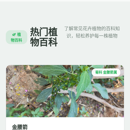
了解常见花卉植物的百科知
热门植
🌿 植
识，轻松养护每一株植物
物百科
物百科
菊科 金腰箭属
金腰箭