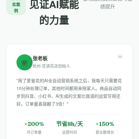
见证AI赋能
实案
绩提升
例
的力量
❝
张老板
🌸
杭州·花语花店创始人
"用了爱鉴花的AI全自动营销系统之后，我每天只需要花
10分钟处理订单，其他时间都用来陪家人。商品自动同
步到抖音、小红书，AI生成的文案比我请的运营写得还
好。订单量直接翻了3倍！"
+200%
节省8h/天
+150%
月订单量
运营时间
营业额增长