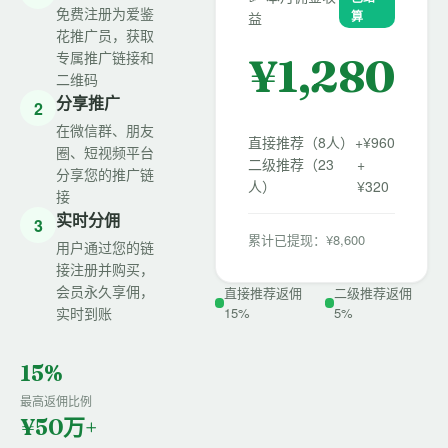
免费注册为爱鉴
算
益
花推广员，获取
专属推广链接和
¥
1,280
二维码
分享推广
2
在微信群、朋友
直接推荐（8人）
+¥960
圈、短视频平台
二级推荐（23
+
分享您的推广链
人）
¥320
接
实时分佣
3
累计已提现：¥8,600
用户通过您的链
接注册并购买，
会员永久享佣，
直接推荐返佣
二级推荐返佣
实时到账
15%
5%
15%
最高返佣比例
¥50万+