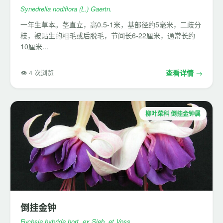
Synedrella nodiflora (L.) Gaertn.
一年生草本。茎直立，高0.5-1米，基部径约5毫米，二歧分
枝，被贴生的粗毛或后脱毛，节间长6-22厘米，通常长约
10厘米...
👁 4 次浏览
查看详情 →
柳叶菜科 倒挂金钟属
倒挂金钟
Fuchsia hybrida hort. ex Sieb. et Voss