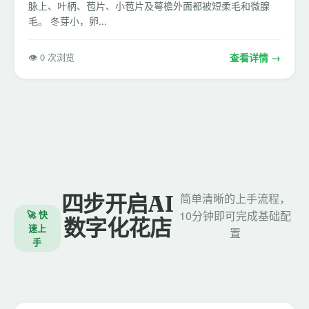
脉上、叶柄、苞片、小苞片及萼檐外面都被短柔毛和微腺
毛。 冬芽小，卵...
👁 0 次浏览
查看详情 →
四步开启AI
简单清晰的上手流程，
🚀 快
10分钟即可完成基础配
数字化花店
速上
置
手