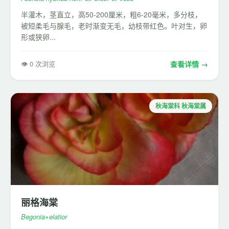
半灌木，茎直立，高50-200厘米，粗6-20毫米，多分枝，
被短柔毛与腺毛，老时渐变无毛，幼枝带红色。叶对生，卵
形或狭卵...
👁 0 次浏览
查看详情 →
秋海棠科 秋海棠属
丽格海棠
Begonia×elatior