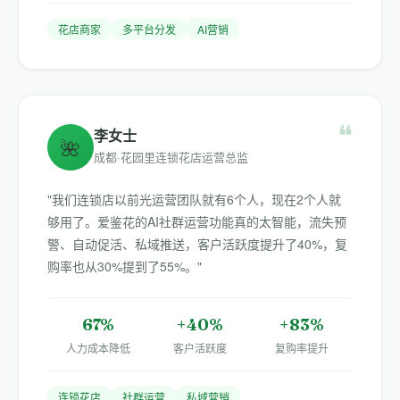
花店商家
多平台分发
AI营销
❝
李女士
🌺
成都·花园里连锁花店运营总监
"我们连锁店以前光运营团队就有6个人，现在2个人就
够用了。爱鉴花的AI社群运营功能真的太智能，流失预
警、自动促活、私域推送，客户活跃度提升了40%，复
购率也从30%提到了55%。"
67%
+40%
+83%
人力成本降低
客户活跃度
复购率提升
连锁花店
社群运营
私域营销