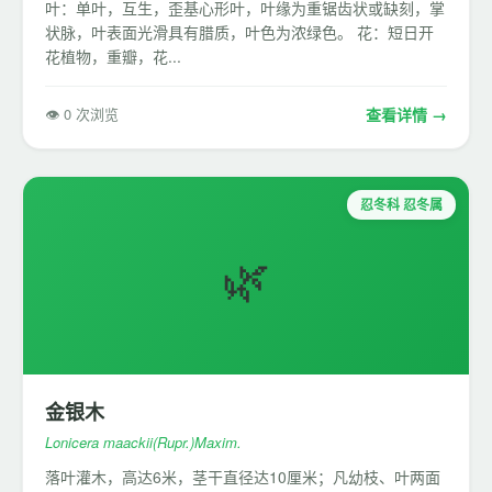
叶：单叶，互生，歪基心形叶，叶缘为重锯齿状或缺刻，掌
状脉，叶表面光滑具有腊质，叶色为浓绿色。 花：短日开
花植物，重瓣，花...
👁 0 次浏览
查看详情 →
忍冬科 忍冬属
🌿
金银木
Lonicera maackii(Rupr.)Maxim.
落叶灌木，高达6米，茎干直径达10厘米；凡幼枝、叶两面