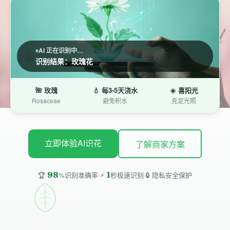
AI 正在识别中…
🤖
识别结果：玫瑰花
🌺 玫瑰
💧 每3-5天浇水
☀️ 喜阳光
Rosaceae
避免积水
充足光照
立即体验AI识花
了解商家方案
·
·
98
1
🔒 隐私安全保护
🏆
%识别准确率
⚡
秒极速识别