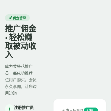
💰 佣金管理
推广佣金
· 轻松赚
取被动收
入
成为爱鉴花推广
员，每成功推荐一
位用户购买，会员
永久享佣，让您边
用边赚
注册推广员
1
🎉 本月佣金收
已结