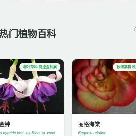
热门植物百科
柳叶菜科 倒挂金钟属
秋海棠科 
金钟
丽格海棠
a hybrida hort. ex Sieb. et Voss
Begonia×elatior