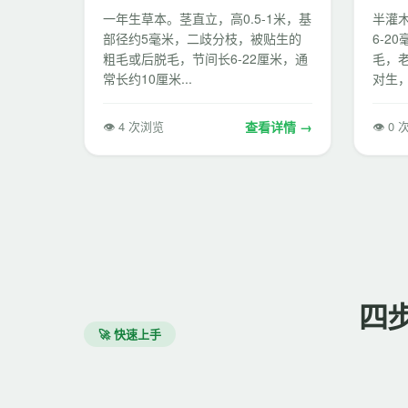
一年生草本。茎直立，高0.5-1米，基
半灌木
部径约5毫米，二歧分枝，被贴生的
6-2
粗毛或后脱毛，节间长6-22厘米，通
毛，
常长约10厘米...
对生，
👁 4 次浏览
查看详情 →
👁 0
四
🚀 快速上手