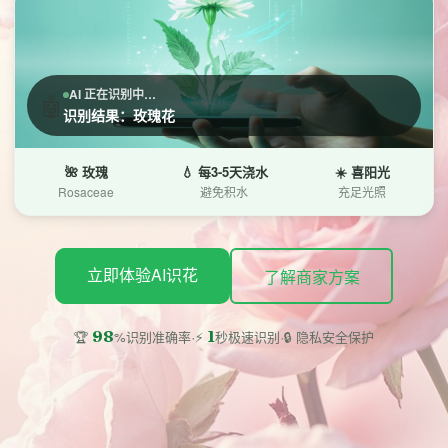
AI 正在识别中…
🤖
识别结果：玫瑰花
🌺 玫瑰
💧 每3-5天浇水
☀️ 喜阳光
Rosaceae
避免积水
充足光照
立即体验AI识花
了解商家方案
·
·
98
1
🔒 隐私安全保护
🏆
%识别准确率
⚡
秒极速识别