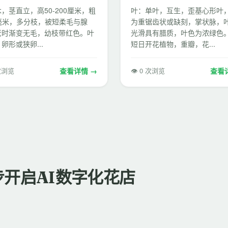
，茎直立，高50-200厘米，粗
叶：单叶，互生，歪基心形叶
0毫米，多分枝，被短柔毛与腺
为重锯齿状或缺刻，掌状脉，
老时渐变无毛，幼枝带红色。叶
光滑具有腊质，叶色为浓绿色。
卵形或狭卵...
短日开花植物，重瓣，花...
 次浏览
查看详情 →
👁 0 次浏览
查看
步开启AI数字化花店