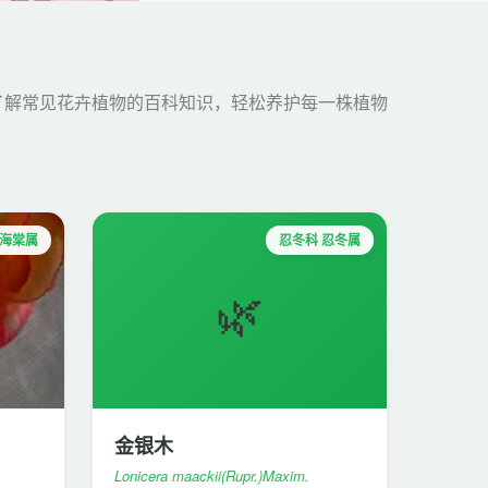
了解常见花卉植物的百科知识，轻松养护每一株植物
秋海棠属
忍冬科 忍冬属
🌿
金银木
Lonicera maackii(Rupr.)Maxim.