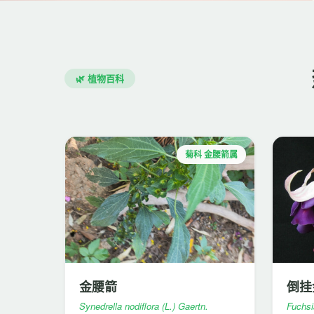
🌿 植物百科
菊科 金腰箭属
金腰箭
倒挂
Synedrella nodiflora (L.) Gaertn.
Fuchsi