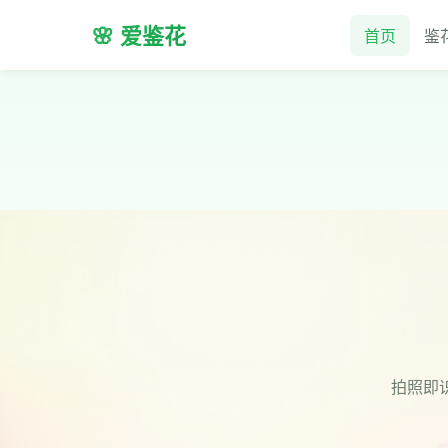
🌸 爱鉴花
首页
鉴
拍照即识