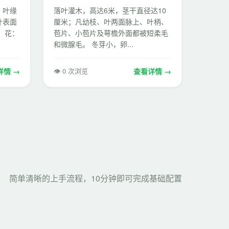
，叶缘
落叶灌木，高达6米，茎干直径达10
叶表面
厘米；凡幼枝、叶两面脉上、叶柄、
 花：
苞片、小苞片及萼檐外面都被短柔毛
和微腺毛。 冬芽小，卵...
详情 →
👁 0 次浏览
查看详情 →
简单清晰的上手流程，10分钟即可完成基础配置