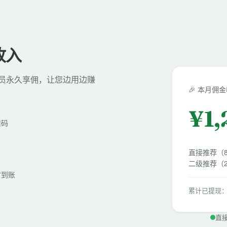
收入
员永久享佣，让您边用边赚
🎉 本月佣
¥
1
维码
直接推荐（
二级推荐（2
时到账
累计已提现：¥
直接