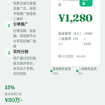
免费注册为爱鉴
算
益
花推广员，获取
专属推广链接和
¥
1,280
二维码
分享推广
2
在微信群、朋友
直接推荐（8人）
+¥960
圈、短视频平台
二级推荐（23
+
分享您的推广链
人）
¥320
接
实时分佣
3
累计已提现：¥8,600
用户通过您的链
接注册并购买，
会员永久享佣，
直接推荐返佣
二级推荐返佣
实时到账
15%
5%
15%
最高返佣比例
¥50万+