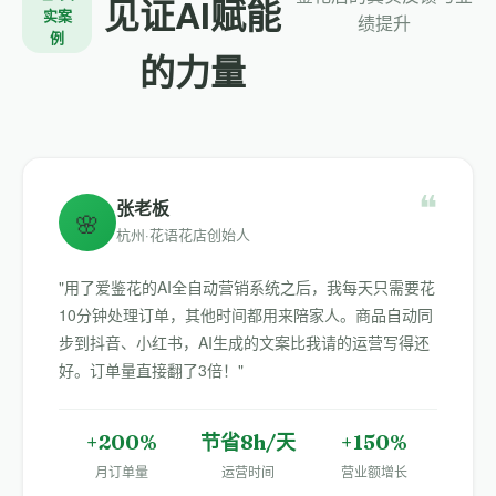
见证AI赋能
实案
绩提升
例
的力量
❝
张老板
🌸
杭州·花语花店创始人
"用了爱鉴花的AI全自动营销系统之后，我每天只需要花
10分钟处理订单，其他时间都用来陪家人。商品自动同
步到抖音、小红书，AI生成的文案比我请的运营写得还
好。订单量直接翻了3倍！"
+200%
节省8h/天
+150%
月订单量
运营时间
营业额增长