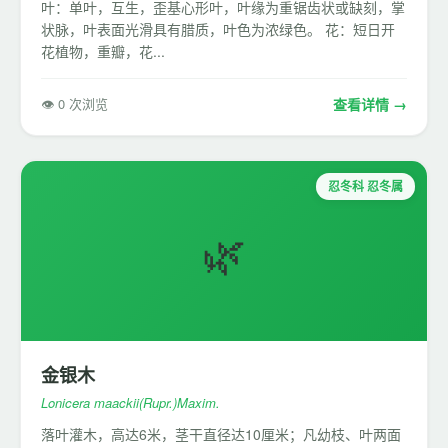
叶：单叶，互生，歪基心形叶，叶缘为重锯齿状或缺刻，掌
状脉，叶表面光滑具有腊质，叶色为浓绿色。 花：短日开
花植物，重瓣，花...
👁 0 次浏览
查看详情 →
忍冬科 忍冬属
🌿
金银木
Lonicera maackii(Rupr.)Maxim.
落叶灌木，高达6米，茎干直径达10厘米；凡幼枝、叶两面