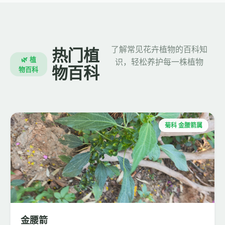
了解常见花卉植物的百科知
热门植
🌿 植
识，轻松养护每一株植物
物百科
物百科
菊科 金腰箭属
金腰箭