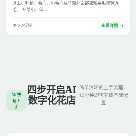
脉上、叶柄、苞片、小苞片及萼檐外面都被短柔毛和微腺
毛。 冬芽小，卵...
👁 0 次浏览
查看详情 →
四步开启AI
简单清晰的上手流程，
🚀 快
10分钟即可完成基础配
数字化花店
速上
置
手