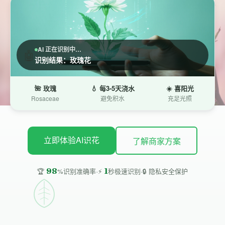
AI 正在识别中…
🤖
识别结果：玫瑰花
🌺 玫瑰
💧 每3-5天浇水
☀️ 喜阳光
Rosaceae
避免积水
充足光照
立即体验AI识花
了解商家方案
·
·
98
1
🔒 隐私安全保护
🏆
%识别准确率
⚡
秒极速识别