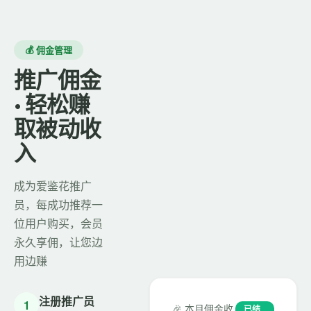
💰 佣金管理
推广佣金
· 轻松赚
取被动收
入
成为爱鉴花推广
员，每成功推荐一
位用户购买，会员
永久享佣，让您边
用边赚
注册推广员
1
🎉 本月佣金收
已结