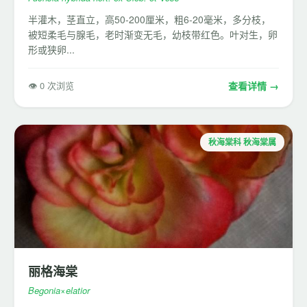
半灌木，茎直立，高50-200厘米，粗6-20毫米，多分枝，
被短柔毛与腺毛，老时渐变无毛，幼枝带红色。叶对生，卵
形或狭卵...
👁 0 次浏览
查看详情 →
秋海棠科 秋海棠属
丽格海棠
Begonia×elatior