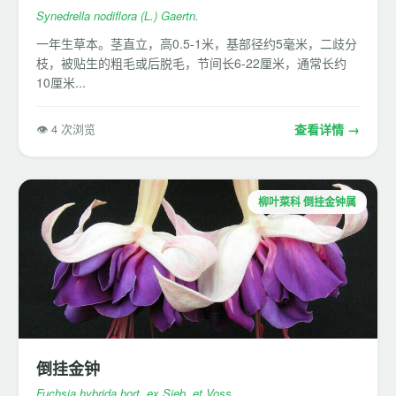
Synedrella nodiflora (L.) Gaertn.
一年生草本。茎直立，高0.5-1米，基部径约5毫米，二歧分
枝，被贴生的粗毛或后脱毛，节间长6-22厘米，通常长约
10厘米...
👁 4 次浏览
查看详情 →
柳叶菜科 倒挂金钟属
倒挂金钟
Fuchsia hybrida hort. ex Sieb. et Voss