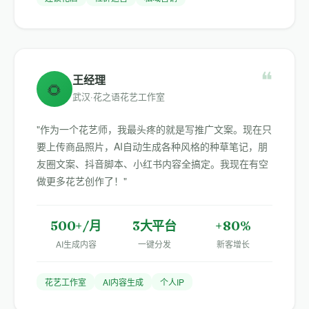
❝
王经理
🌻
武汉·花之语花艺工作室
"作为一个花艺师，我最头疼的就是写推广文案。现在只
要上传商品照片，AI自动生成各种风格的种草笔记，朋
友圈文案、抖音脚本、小红书内容全搞定。我现在有空
做更多花艺创作了！"
500+/月
3大平台
+80%
AI生成内容
一键分发
新客增长
花艺工作室
AI内容生成
个人IP