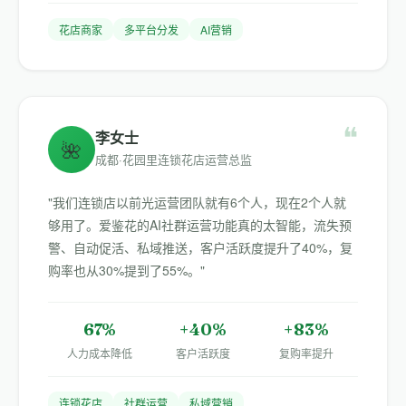
花店商家
多平台分发
AI营销
❝
李女士
🌺
成都·花园里连锁花店运营总监
"我们连锁店以前光运营团队就有6个人，现在2个人就
够用了。爱鉴花的AI社群运营功能真的太智能，流失预
警、自动促活、私域推送，客户活跃度提升了40%，复
购率也从30%提到了55%。"
67%
+40%
+83%
人力成本降低
客户活跃度
复购率提升
连锁花店
社群运营
私域营销