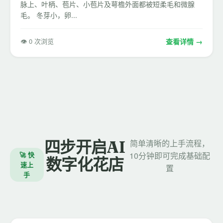
脉上、叶柄、苞片、小苞片及萼檐外面都被短柔毛和微腺
毛。 冬芽小，卵...
👁 0 次浏览
查看详情 →
四步开启AI
简单清晰的上手流程，
🚀 快
10分钟即可完成基础配
数字化花店
速上
置
手