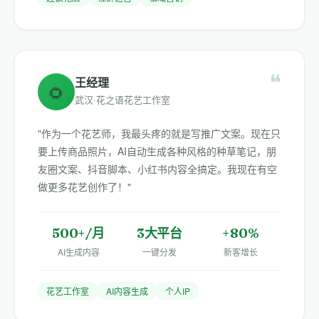
❝
王经理
🌻
武汉·花之语花艺工作室
"作为一个花艺师，我最头疼的就是写推广文案。现在只
要上传商品照片，AI自动生成各种风格的种草笔记，朋
友圈文案、抖音脚本、小红书内容全搞定。我现在有空
做更多花艺创作了！"
500+/月
3大平台
+80%
AI生成内容
一键分发
新客增长
花艺工作室
AI内容生成
个人IP