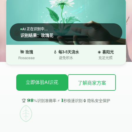
AI 正在识别中…
🤖
识别结果：玫瑰花
🌺 玫瑰
💧 每3-5天浇水
☀️ 喜阳光
Rosaceae
避免积水
充足光照
立即体验AI识花
了解商家方案
·
·
98
1
🔒 隐私安全保护
🏆
%识别准确率
⚡
秒极速识别