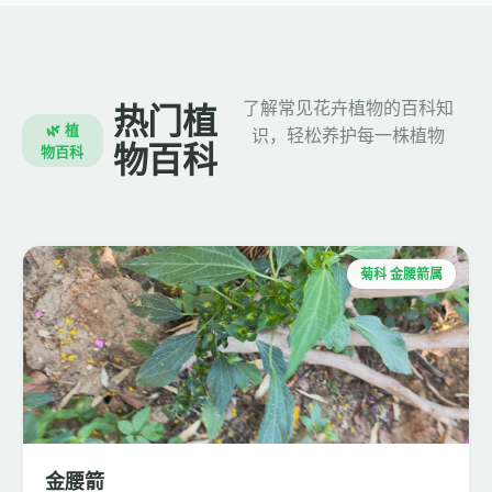
了解常见花卉植物的百科知
热门植
🌿 植
识，轻松养护每一株植物
物百科
物百科
菊科 金腰箭属
金腰箭