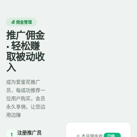
💰 佣金管理
推广佣金
· 轻松赚
取被动收
入
成为爱鉴花推广
员，每成功推荐一
位用户购买，会员
永久享佣，让您边
用边赚
注册推广员
1
🎉 本月佣金收
已结