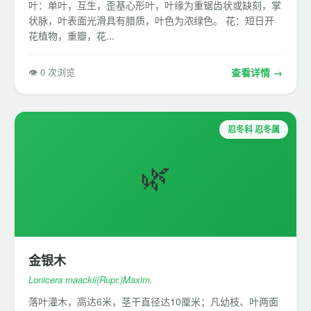
叶：单叶，互生，歪基心形叶，叶缘为重锯齿状或缺刻，掌
状脉，叶表面光滑具有腊质，叶色为浓绿色。 花：短日开
花植物，重瓣，花...
👁 0 次浏览
查看详情 →
忍冬科 忍冬属
🌿
金银木
Lonicera maackii(Rupr.)Maxim.
落叶灌木，高达6米，茎干直径达10厘米；凡幼枝、叶两面