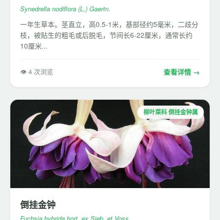
Synedrella nodiflora (L.) Gaertn.
一年生草本。茎直立，高0.5-1米，基部径约5毫米，二歧分
枝，被贴生的粗毛或后脱毛，节间长6-22厘米，通常长约
10厘米...
👁 4 次浏览
查看详情 →
柳叶菜科 倒挂金钟属
倒挂金钟
Fuchsia hybrida hort. ex Sieb. et Voss