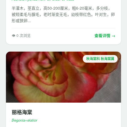
半灌木，茎直立，高50-200厘米，粗6-20毫米，多分枝，
被短柔毛与腺毛，老时渐变无毛，幼枝带红色。叶对生，卵
形或狭卵...
👁 0 次浏览
查看详情 →
秋海棠科 秋海棠属
丽格海棠
Begonia×elatior