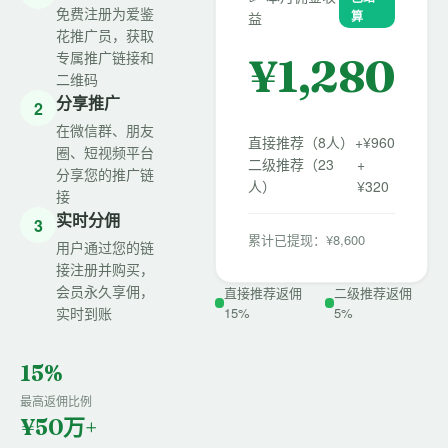
免费注册为爱鉴
算
益
花推广员，获取
专属推广链接和
¥
1,280
二维码
分享推广
2
在微信群、朋友
直接推荐（8人）
+¥960
圈、短视频平台
二级推荐（23
+
分享您的推广链
人）
¥320
接
实时分佣
3
累计已提现：¥8,600
用户通过您的链
接注册并购买，
会员永久享佣，
直接推荐返佣
二级推荐返佣
实时到账
15%
5%
15%
最高返佣比例
¥50万+