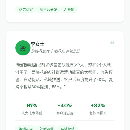
花店商家
多平台分发
AI营销
❝
李女士
🌺
成都·花园里连锁花店运营总监
"我们连锁店以前光运营团队就有6个人，现在2个人就
够用了。爱鉴花的AI社群运营功能真的太智能，流失预
警、自动促活、私域推送，客户活跃度提升了40%，复
购率也从30%提到了55%。"
67%
+40%
+83%
人力成本降低
客户活跃度
复购率提升
连锁花店
社群运营
私域营销