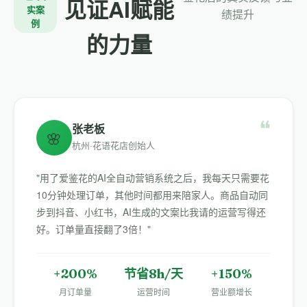
见证AI赋能
实案
绩提升
例
的力量
❝
张老板
🌸
杭州·花语花店创始人
"用了爱鉴花的AI全自动营销系统之后，我每天只需要花
10分钟处理订单，其他时间都用来陪家人。商品自动同
步到抖音、小红书，AI生成的文案比我请的运营写得还
好。订单量直接翻了3倍！"
+200%
节省8h/天
+150%
月订单量
运营时间
营业额增长