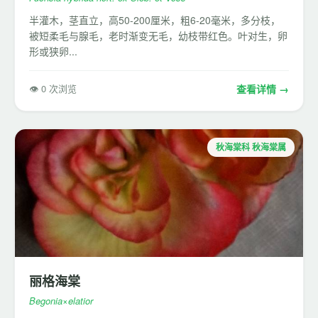
半灌木，茎直立，高50-200厘米，粗6-20毫米，多分枝，
被短柔毛与腺毛，老时渐变无毛，幼枝带红色。叶对生，卵
形或狭卵...
👁 0 次浏览
查看详情 →
秋海棠科 秋海棠属
丽格海棠
Begonia×elatior