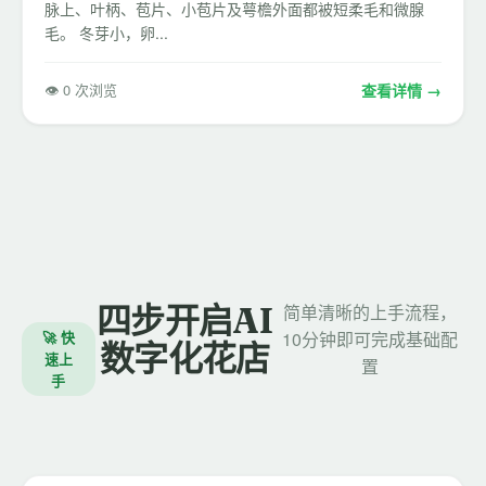
脉上、叶柄、苞片、小苞片及萼檐外面都被短柔毛和微腺
毛。 冬芽小，卵...
👁 0 次浏览
查看详情 →
四步开启AI
简单清晰的上手流程，
🚀 快
10分钟即可完成基础配
数字化花店
速上
置
手