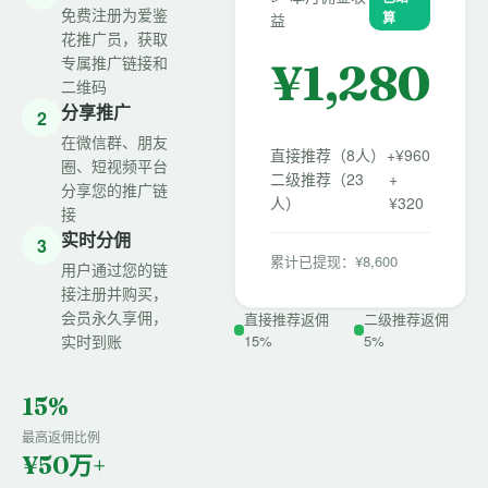
免费注册为爱鉴
算
益
花推广员，获取
专属推广链接和
¥
1,280
二维码
分享推广
2
在微信群、朋友
直接推荐（8人）
+¥960
圈、短视频平台
二级推荐（23
+
分享您的推广链
人）
¥320
接
实时分佣
3
累计已提现：¥8,600
用户通过您的链
接注册并购买，
会员永久享佣，
直接推荐返佣
二级推荐返佣
实时到账
15%
5%
15%
最高返佣比例
¥50万+