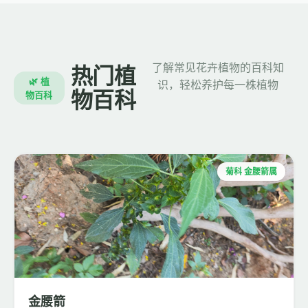
了解常见花卉植物的百科知
热门植
🌿 植
识，轻松养护每一株植物
物百科
物百科
菊科 金腰箭属
金腰箭