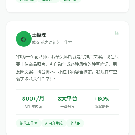
❝
王经理
🌻
武汉·花之语花艺工作室
"作为一个花艺师，我最头疼的就是写推广文案。现在只
要上传商品照片，AI自动生成各种风格的种草笔记，朋
友圈文案、抖音脚本、小红书内容全搞定。我现在有空
做更多花艺创作了！"
500+/月
3大平台
+80%
AI生成内容
一键分发
新客增长
花艺工作室
AI内容生成
个人IP