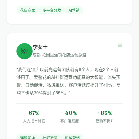
花店商家
多平台分发
AI营销
❝
李女士
🌺
成都·花园里连锁花店运营总监
"我们连锁店以前光运营团队就有6个人，现在2个人就
够用了。爱鉴花的AI社群运营功能真的太智能，流失预
警、自动促活、私域推送，客户活跃度提升了40%，复
购率也从30%提到了55%。"
67%
+40%
+83%
人力成本降低
客户活跃度
复购率提升
连锁花店
社群运营
私域营销