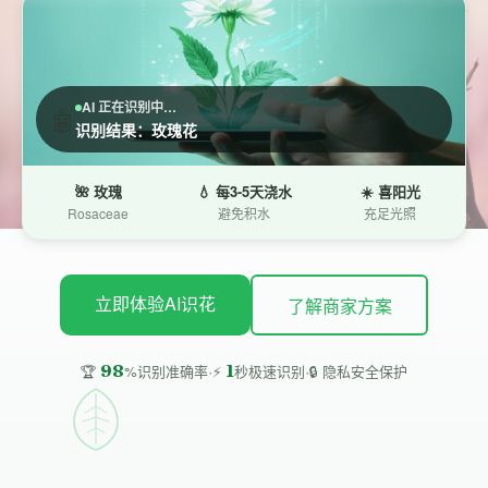
AI 正在识别中…
🤖
识别结果：玫瑰花
🌺 玫瑰
💧 每3-5天浇水
☀️ 喜阳光
Rosaceae
避免积水
充足光照
立即体验AI识花
了解商家方案
·
·
98
1
🔒 隐私安全保护
🏆
%识别准确率
⚡
秒极速识别