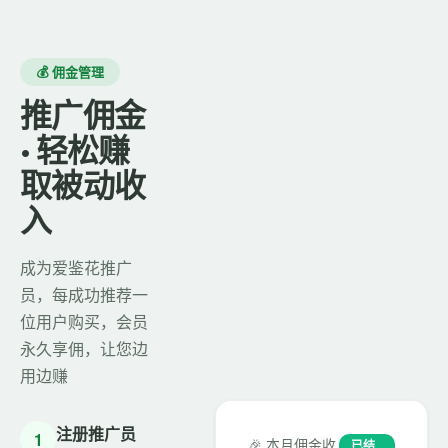
💰 佣金管理
推广佣金
· 轻松赚
取被动收
入
成为爱鉴花推广
员，每成功推荐一
位用户购买，会员
永久享佣，让您边
用边赚
注册推广员
1
🎉 本月佣金收
已结