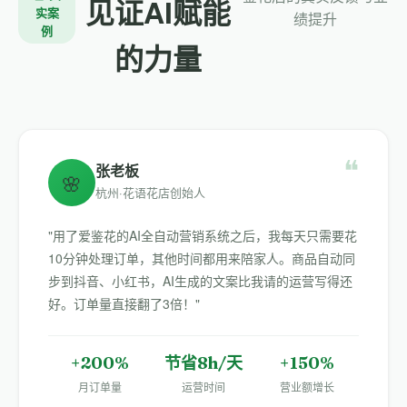
见证AI赋能
实案
绩提升
例
的力量
❝
张老板
🌸
杭州·花语花店创始人
"用了爱鉴花的AI全自动营销系统之后，我每天只需要花
10分钟处理订单，其他时间都用来陪家人。商品自动同
步到抖音、小红书，AI生成的文案比我请的运营写得还
好。订单量直接翻了3倍！"
+200%
节省8h/天
+150%
月订单量
运营时间
营业额增长