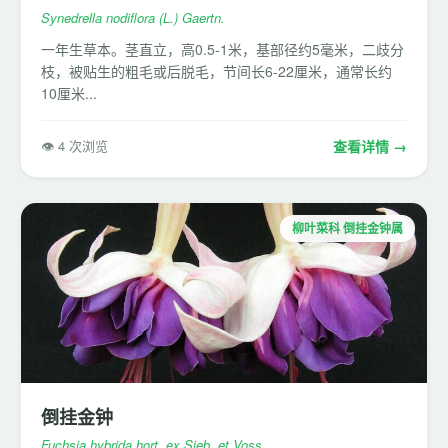
Synedrella nodiflora (L.) Gaertn.
一年生草本。茎直立，高0.5-1米，基部径约5毫米，二歧分
枝，被贴生的粗毛或后脱毛，节间长6-22厘米，通常长约
10厘米...
👁 4 次浏览
查看详情 →
柳叶菜科 倒挂金钟属
倒挂金钟
Fuchsia hybrida hort. ex Sieb. et Voss