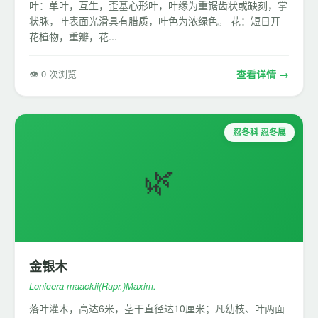
叶：单叶，互生，歪基心形叶，叶缘为重锯齿状或缺刻，掌
状脉，叶表面光滑具有腊质，叶色为浓绿色。 花：短日开
花植物，重瓣，花...
👁 0 次浏览
查看详情 →
忍冬科 忍冬属
🌿
金银木
Lonicera maackii(Rupr.)Maxim.
落叶灌木，高达6米，茎干直径达10厘米；凡幼枝、叶两面