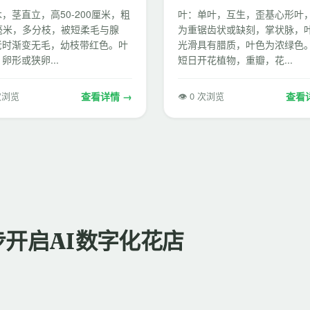
，茎直立，高50-200厘米，粗
叶：单叶，互生，歪基心形叶
0毫米，多分枝，被短柔毛与腺
为重锯齿状或缺刻，掌状脉，
老时渐变无毛，幼枝带红色。叶
光滑具有腊质，叶色为浓绿色。
卵形或狭卵...
短日开花植物，重瓣，花...
 次浏览
查看详情 →
👁 0 次浏览
查看
步开启AI数字化花店