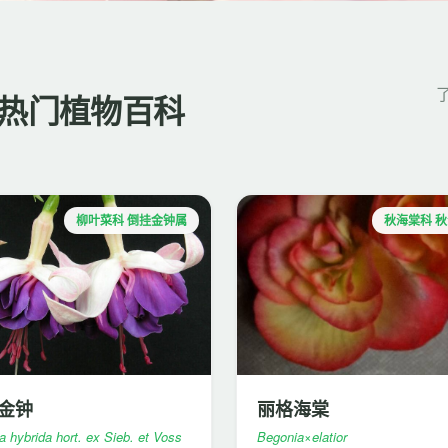
热门植物百科
柳叶菜科 倒挂金钟属
秋海棠科 
金钟
丽格海棠
a hybrida hort. ex Sieb. et Voss
Begonia×elatior