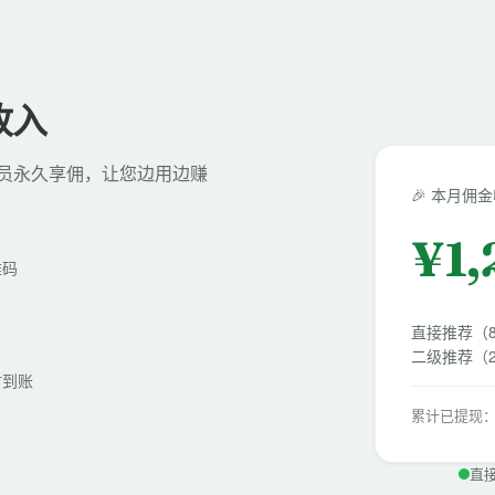
收入
员永久享佣，让您边用边赚
🎉 本月佣
¥
1
维码
直接推荐（
二级推荐（2
时到账
累计已提现：¥
直接