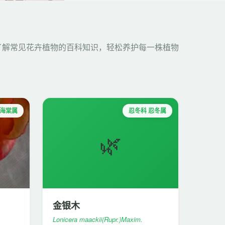
了解常见花卉植物的百科知识，轻松养护每一株植物
秋海棠属
忍冬科 忍冬属
🌿
金银木
Lonicera maackii(Rupr.)Maxim.