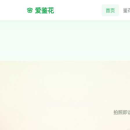
🌸 爱鉴花
首页
鉴
拍照即识