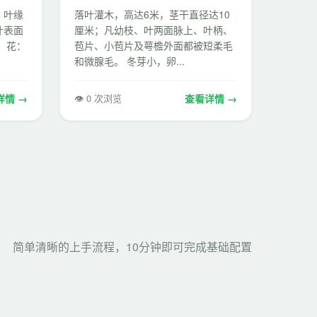
，叶缘
落叶灌木，高达6米，茎干直径达10
叶表面
厘米；凡幼枝、叶两面脉上、叶柄、
 花：
苞片、小苞片及萼檐外面都被短柔毛
和微腺毛。 冬芽小，卵...
详情 →
👁 0 次浏览
查看详情 →
简单清晰的上手流程，10分钟即可完成基础配置