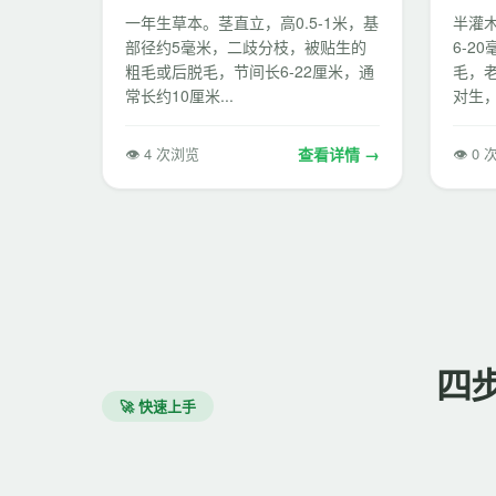
一年生草本。茎直立，高0.5-1米，基
半灌木
部径约5毫米，二歧分枝，被贴生的
6-2
粗毛或后脱毛，节间长6-22厘米，通
毛，
常长约10厘米...
对生，
👁 4 次浏览
查看详情 →
👁 0
四
🚀 快速上手