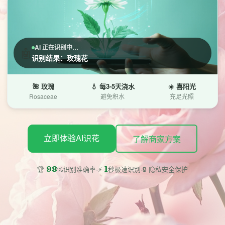
AI 正在识别中…
🤖
识别结果：玫瑰花
🌺 玫瑰
💧 每3-5天浇水
☀️ 喜阳光
Rosaceae
避免积水
充足光照
立即体验AI识花
了解商家方案
·
·
98
1
🔒 隐私安全保护
🏆
%识别准确率
⚡
秒极速识别