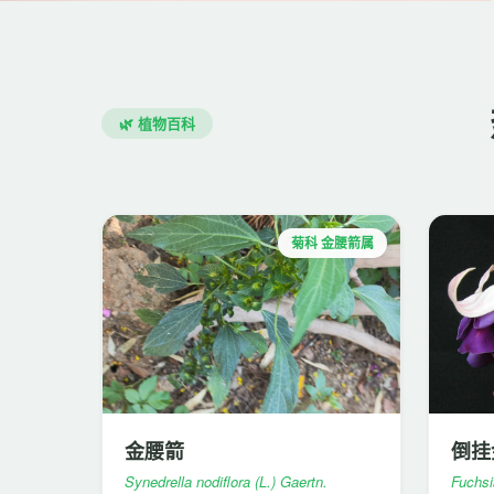
🌿 植物百科
菊科 金腰箭属
金腰箭
倒挂
Synedrella nodiflora (L.) Gaertn.
Fuchsi