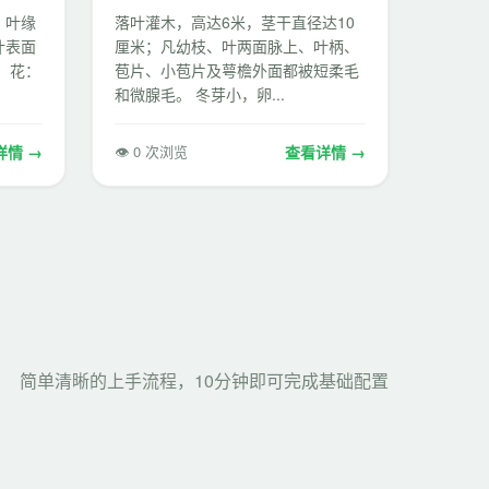
，叶缘
落叶灌木，高达6米，茎干直径达10
叶表面
厘米；凡幼枝、叶两面脉上、叶柄、
 花：
苞片、小苞片及萼檐外面都被短柔毛
和微腺毛。 冬芽小，卵...
详情 →
👁 0 次浏览
查看详情 →
简单清晰的上手流程，10分钟即可完成基础配置