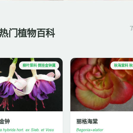
热门植物百科
柳叶菜科 倒挂金钟属
秋海棠科 
金钟
丽格海棠
a hybrida hort. ex Sieb. et Voss
Begonia×elatior