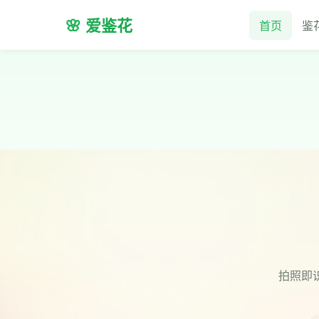
🌸 爱鉴花
首页
鉴
拍照即识