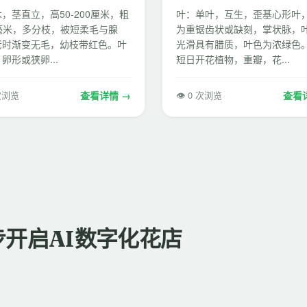
，茎直立，高50-200厘米，粗
叶：单叶，互生，歪基心形叶
0毫米，多分枝，被短柔毛与腺
为重锯齿状或缺刻，掌状脉，
老时渐变无毛，幼枝带红色。叶
光滑具有腊质，叶色为浓绿色。
卵形或狭卵...
短日开花植物，重瓣，花...
 次浏览
查看详情 →
👁 0 次浏览
查看
步开启AI数字化花店