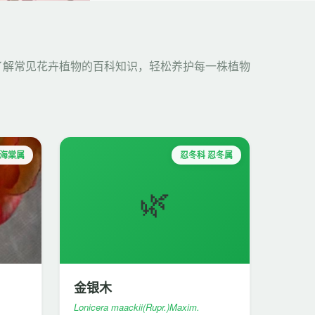
了解常见花卉植物的百科知识，轻松养护每一株植物
秋海棠属
忍冬科 忍冬属
🌿
金银木
Lonicera maackii(Rupr.)Maxim.