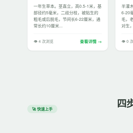
一年生草本。茎直立，高0.5-1米，基
半灌木
部径约5毫米，二歧分枝，被贴生的
6-2
粗毛或后脱毛，节间长6-22厘米，通
毛，
常长约10厘米...
对生，
👁 4 次浏览
查看详情 →
👁 0
四
🚀 快速上手