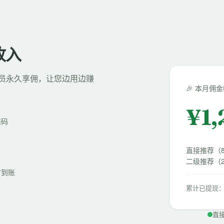
收入
员永久享佣，让您边用边赚
🎉 本月佣
¥
1
维码
直接推荐（
二级推荐（2
时到账
累计已提现：¥
直接