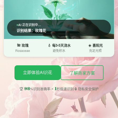
AI 正在识别中…
🤖
识别结果：玫瑰花
🌺 玫瑰
💧 每3-5天浇水
☀️ 喜阳光
Rosaceae
避免积水
充足光照
立即体验AI识花
了解商家方案
·
·
98
1
🔒 隐私安全保护
🏆
%识别准确率
⚡
秒极速识别