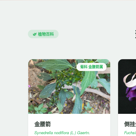
🌿 植物百科
菊科 金腰箭属
金腰箭
倒挂
Synedrella nodiflora (L.) Gaertn.
Fuchsi