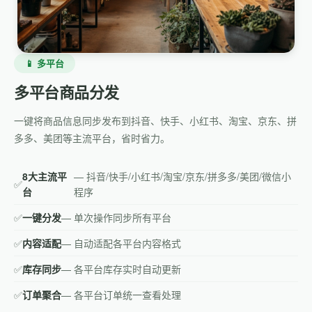
📱 多平台
多平台商品分发
一键将商品信息同步发布到抖音、快手、小红书、淘宝、京东、拼
多多、美团等主流平台，省时省力。
8大主流平
— 抖音/快手/小红书/淘宝/京东/拼多多/美团/微信小
✅
台
程序
✅
一键分发
— 单次操作同步所有平台
✅
内容适配
— 自动适配各平台内容格式
✅
库存同步
— 各平台库存实时自动更新
✅
订单聚合
— 各平台订单统一查看处理