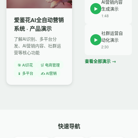
AI营销内容
▶
生成演示
1:48
爱鉴花AI全自动营销
▶
系统 · 产品演示
社群运营自
3:24
了解AI识别、多平台分
▶
动化演示
发、AI营销内容、社群运
2:30
营等核心功能
查看全部演示 →
🎯 AI识花
🛒 电商管理
📱 多平台
✍️ AI营销
快速导航